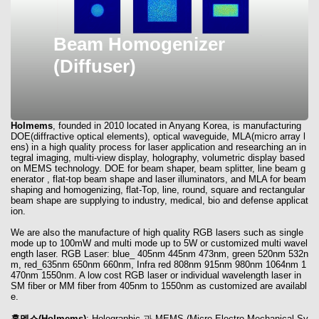
Beam Homogenizer
(Diffuser)
Holmems
, founded in 2010 located in Anyang Korea, is manufacturing
DOE(diffractive optical elements), optical waveguide, MLA(micro array l
ens) in a high quality process for laser application and researching an in
tegral imaging, multi-view display, holography, volumetric display based
on MEMS technology. DOE for beam shaper, beam splitter, line beam g
enerator , flat-top beam shape and laser illuminators, and MLA for beam
shaping and homogenizing, flat-Top, line, round, square and rectangular
beam shape are supplying to industry, medical, bio and defense applicat
ion.
We are also the manufacture of high quality RGB lasers such as single
mode up to 100mW and multi mode up to 5W or customized multi wavel
ength laser. RGB Laser: blue_ 405nm 445nm 473nm, green 520nm 532n
m, red_635nm 650nm 660nm, Infra red 808nm 915nm 980nm 1064nm 1
470nm 1550nm. A low cost RGB laser or individual wavelength laser in
SM fiber or MM fiber from 405nm to 1550nm as customized are availabl
e.
홀멤스(Holmems)
: Holographic 과 MEMS (Micro Electro-Mechanical Sy